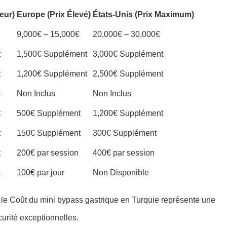
ieur)
Europe (Prix Élevé)
États-Unis (Prix Maximum)
9,000€ – 15,000€
20,000€ – 30,000€
t
1,500€ Supplément
3,000€ Supplément
t
1,200€ Supplément
2,500€ Supplément
t
Non Inclus
Non Inclus
t
500€ Supplément
1,200€ Supplément
t
150€ Supplément
300€ Supplément
t
200€ par session
400€ par session
t
100€ par jour
Non Disponible
e le Coût du mini bypass gastrique en Turquie représente une
rité exceptionnelles.