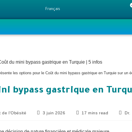
Français
résente les options pour le Coût du mini bypass gastrique en Turquie sur un 
ni bypass gastrique en Turqui
 de l'Obésité
3 juin 2026
17 mins read
Dr.
ne décision de nature financière et médicale majeure,