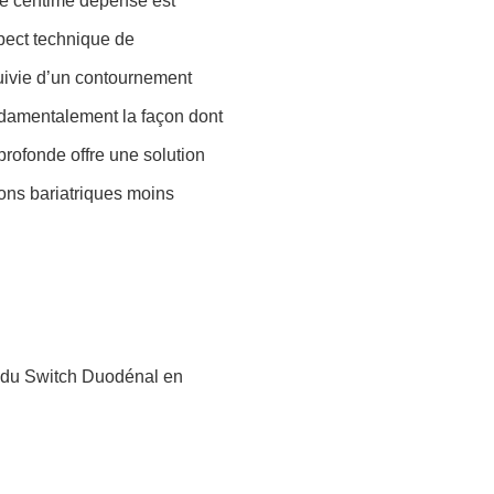
ue centime dépensé est
spect technique de
suivie d’un contournement
fondamentalement la façon dont
 profonde offre une solution
ions bariatriques moins
ût du Switch Duodénal en