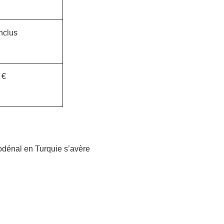
nclus
 €
odénal en Turquie s’avère