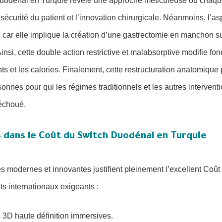
Duodénal en Turquie révèle une approche méticuleuse où chaq
 sécurité du patient et l’innovation chirurgicale. Néanmoins, l’a
e, car elle implique la création d’une gastrectomie en manchon 
 Ainsi, cette double action restrictive et malabsorptive modifie 
nts et les calories. Finalement, cette restructuration anatomique
sonnes pour qui les régimes traditionnels et les autres intervent
échoué.
 dans le Coût du Switch Duodénal en Turquie
es modernes et innovantes justifient pleinement l’excellent Co
ts internationaux exigeants :
3D haute définition immersives.