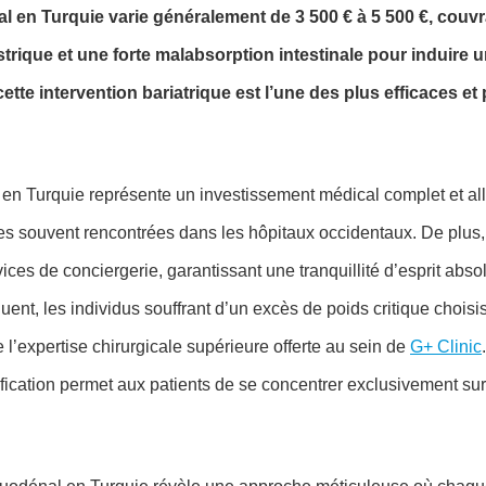
 en Turquie varie généralement de 3 500 € à 5 500 €, couv
strique et une forte malabsorption intestinale pour induire 
 cette intervention bariatrique est l’une des plus efficaces et
n Turquie représente un investissement médical complet et all-
es souvent rencontrées dans les hôpitaux occidentaux. De plus, c
es de conciergerie, garantissant une tranquillité d’esprit abso
uent, les individus souffrant d’un excès de poids critique chois
e l’expertise chirurgicale supérieure offerte au sein de
G+ Clinic
ification permet aux patients de se concentrer exclusivement sur