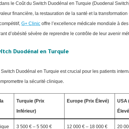
e dans le Coût du Switch Duodénal en Turquie (Duodenal Switch
leur financière, la restauration de la santé et la transformation
ompétitif,
G+ Clinic
offre l’excellence médicale mondiale à des t
frant d’obésité sévère de reprendre le contrôle de leur avenir 
witch Duodénal en Turquie
u Switch Duodénal en Turquie est crucial pour les patients inter
promettre la sécurité clinique.
la
Turquie (Prix
Europe (Prix Élevé)
USA (
Inférieur)
Élevé
rique
3 500 € – 5 500 €
12 000 € – 18 000 €
20 00