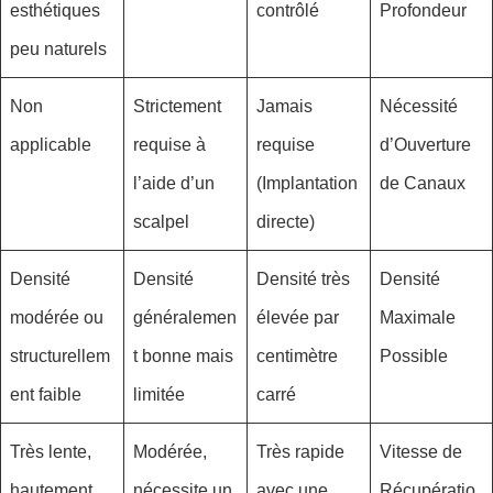
esthétiques
contrôlé
Profondeur
peu naturels
Non
Strictement
Jamais
Nécessité
applicable
requise à
requise
d’Ouverture
l’aide d’un
(Implantation
de Canaux
scalpel
directe)
Densité
Densité
Densité très
Densité
modérée ou
généralemen
élevée par
Maximale
structurellem
t bonne mais
centimètre
Possible
ent faible
limitée
carré
Très lente,
Modérée,
Très rapide
Vitesse de
hautement
nécessite un
avec une
Récupératio