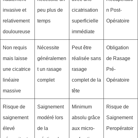
invasive et
peu plus de
cicatrisation
n Post-
relativement
temps
superficielle
Opératoire
douloureuse
immédiate
Non requis
Nécessite
Peut être
Obligation
mais laisse
généralemen
réalisée sans
de Rasage
une cicatrice
t un rasage
rasage
Pré-
linéaire
complet
complet de la
Opératoire
massive
tête
Risque de
Saignement
Minimum
Risque de
saignement
modéré lors
absolu grâce
Saignement
élevé
de la
aux micro-
Peropératoir