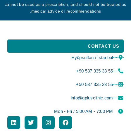
cannot be used as a prescription, and should not be treated as
medical advice or recommendations.
CONTACT US
Eyüpsultan / İstanbul
⁦+90 537 335 33 55⁩
⁦+90 537 335 33 55⁩
info@gplusclinic.com
Mon - Fri / 9:00 AM - 7:00 PM