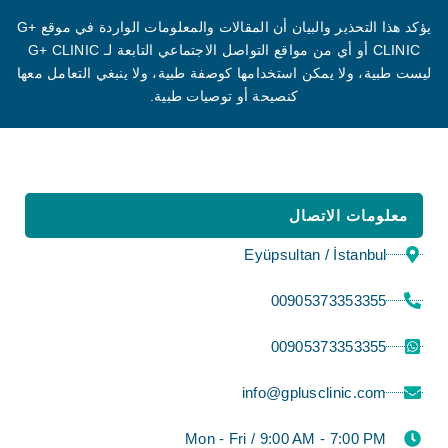
يؤكد هذا التحذير والبيان أن المقالات والمعلومات الواردة في موقع G+
CLINIC أو أي من مواقع التواصل الاجتماعي التابعة لـ G+ CLINIC
ليست طبية، ولا يمكن استخدامها كوصفة طبية، ولا ينبغي التعامل معها
كنصيحة أو توصيات طبية.
معلومات الاتصال
Eyüpsultan / İstanbul
00905373353355
00905373353355
info@gplusclinic.com
Mon - Fri / 9:00 AM - 7:00 PM