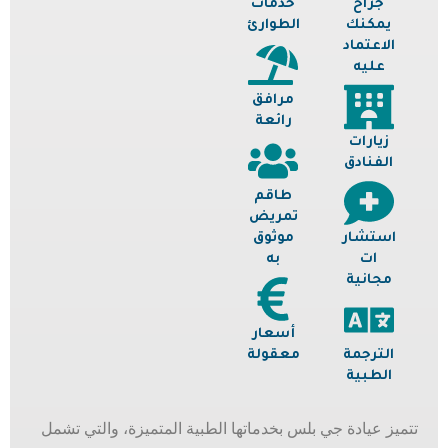
جراح
خدمات
يمكنك
الطوارئ
الاعتماد
عليه
مرافق
رائعة
زيارات
الفنادق
طاقم
تمريض
استشار
موثوق
ات
به
مجانية
أسعار
الترجمة
معقولة
الطبية
تتميز عيادة جي بلس بخدماتها الطبية المتميزة، والتي تشمل