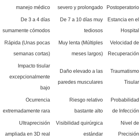
manejo médico
severo y prolongado
Postoperatorio
De 3 a 4 días
De 7 a 10 días muy
Estancia en el
sumamente cómodos
tediosos
Hospital
Rápida (Unas pocas
Muy lenta (Múltiples
Velocidad de
semanas cortas)
meses largos)
Recuperación
Impacto tisular
Daño elevado a las
Traumatismo
excepcionalmente
paredes musculares
Tisular
bajo
Ocurrencia
Riesgo relativo
Probabilidad
extremadamente rara
bastante alto
de Infección
Ultraprecisión
Visibilidad quirúrgica
Nivel de
ampliada en 3D real
estándar
Precisión