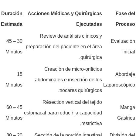
Duración
Acciones Médicas y Quirúrgicas
Fase del
Estimada
Ejecutadas
Proceso
Review de análisis clínicos y
30 – 45
Evaluación
preparación del paciente en el área
Minutos
Inicial
quirúrgica.
Creación de micro-orificios
15
Abordaje
abdominales e inserción de los
Minutos
Laparoscópico
trocares quirúrgicos.
Résection vertical del tejido
45 – 60
Manga
estomacal para reducir la capacidad
Minutos
Gástrica
restrictiva.
20 – 30
Sección de la porción intestinal
División del