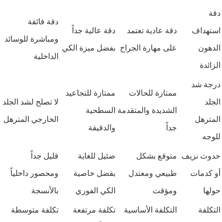
دقة
دقة فائقة
استهداف
دقة عادية تعتمد
دقة عالية جداً
ومباشرة للوسائد
الدهون
على مهارة الجراح
بفضل ميزة الكي
الداخلية
الزائدة
درجة شد
ممتازة للحالات
ممتازة للتجاعيد
الجلد
لا تصلح لشد الجلد
الشديدة والمتقدمة
السطحية
المترهل
الخارجي المترهل
جداً
والدقيقة
للوجه
حدوث نزيف
متوقع بشكل
ضئيل للغاية
قليل جداً
أو كدمات
طبيعي ومعتدل
بفضل خاصية
ومحصور داخلياً
حولها
ومؤقت
الكي الفوري
بالأنسجة
التكلفة
التكلفة الأساسية
تكلفة مرتفعة
تكلفة متوسطة