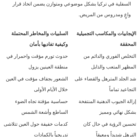
السفلية في تركيا بشكل موضوعي ومتوازن يضمن اتخاذ قرار
واعٍ ومدروس من المريض.
الإيجابيات والمكاسب التجميلية
السلبيات والمخاطر المحتملة
المحققة
وكيفية تفاديها بأمان
التخلص الفوري والدائم من
حدوث تورم مؤقت واحمرار في
المظهر المتعب والذابل
منطقة العينين يزول
شد الجلد المترهل والقضاء على
الشعور بجفاف مؤقت في العين
التجاعيد تماماً
خلال الأيام الأولى
إزالة الجيوب الدهنية المنتفخة
حساسية مؤقتة تجاه الضوء
بشكل نهائي ومميز
الساطع وأشعة الشمس
تحسين الرؤية في حال كان
كدمات خفيفة حول العين تتلاشى
الترهل شديداً ومعيقاً
تدريجياً بالكمادات