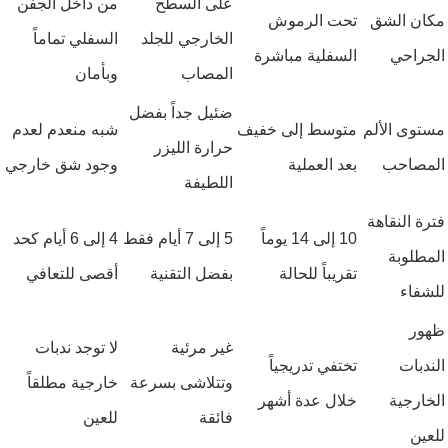
على السطح
من داخل الجفن
مكان الشق
تحت الرموش
الخارجي للجلد
السفلي تماماً
الجراحي
السفلية مباشرة
المصاب
وبأمان
ضئيل جداً بفضل
مستوى الألم
متوسط إلى خفيف
شبه منعدم لعدم
حرارة الليزر
المصاحب
بعد العملية
وجود شق خارجي
اللطيفة
فترة النقاهة
10 إلى 14 يوماً
5 إلى 7 أيام فقط
4 إلى 6 أيام كحد
المطلوبة
تقريباً للحالة
بفضل التقنية
أقصى للتعافي
للشفاء
ظهور
غير مرئية
لا توجد ندبات
الندبات
تختفي تدريجياً
وتتلاشى بسرعة
خارجية مطلقاً
الخارجية
خلال عدة أشهر
فائقة
للعين
للعين