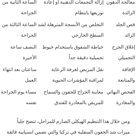
معالجة الدهون
إزالة التجمعات الدهنية أو إعادة
الساعة الثانية من
الزائدة
توزيعها بانتظام
الجراحة
قص الجلد
التخلص من الأنسجة المترهلة لشد
الساعة الثالثة من
الزائد
السطح الخارجي
الجراحة
إغلاق الجرح
خياطة الشقوق باستخدام خيوط
النصف ساعة
التجميلي
تجميلية دقيقة جداً
الأخيرة
الإفاقة
نقل المريض لغرفة الرعاية
ساعتان بعد انتهاء
والمتابعة
لمراقبة المؤشرات الحيوية
العمل
الفحص النهائي
معاينة الجراح للجفون والسماح
مساء يوم الجراحة
والمغادرة
للمريض بالمغادرة للفندق
نفسه
ومن خلال هذا التنظيم الهيكلي الصارم للمراحل، تتضح جلياً
ميزات شد الجفون السفلية في تركيا والتي تضمن انسيابية فائقة