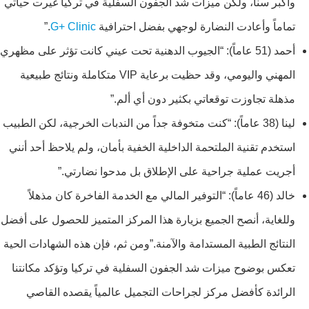
وأكبر سناً، ولكن ميزات شد الجفون السفلية في تركيا غيرت حياتي
تماماً وأعادت النضارة لوجهي بفضل احترافية
G+ Clinic
.”
أحمد (51 عاماً): “الجيوب الدهنية تحت عيني كانت تؤثر على مظهري
المهني واليومي، وقد حظيت برعاية VIP متكاملة ونتائج طبيعية
مذهلة تجاوزت توقعاتي بكثير دون أي ألم.”
لينا (38 عاماً): “كنت متخوفة جداً من الندبات الخرجية، لكن الطبيب
استخدم تقنية الملتحمة الداخلية الخفية بأمان، ولم يلاحظ أحد أنني
أجريت عملية جراحية على الإطلاق بل مدحوا نضارتي.”
خالد (46 عاماً): “التوفير المالي مع الخدمة الفاخرة كان مذهلاً
وللغاية، أنصح الجميع بزيارة هذا المركز المتميز للحصول على أفضل
النتائج الطبية المستدامة والآمنة.”ومن ثم، فإن هذه الشهادات الحية
تعكس بوضوح ميزات شد الجفون السفلية في تركيا وتؤكد مكانتنا
الرائدة كأفضل مركز لجراحات التجميل عالمياً يقصده القاصي