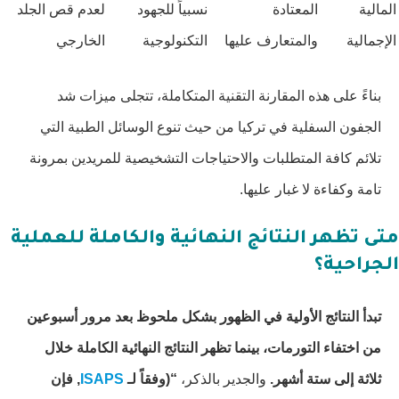
المالية
المعتادة
نسبياً للجهود
لعدم قص الجلد
الإجمالية
والمتعارف عليها
التكنولوجية
الخارجي
بناءً على هذه المقارنة التقنية المتكاملة، تتجلى ميزات شد
الجفون السفلية في تركيا من حيث تنوع الوسائل الطبية التي
تلائم كافة المتطلبات والاحتياجات التشخيصية للمريدين بمرونة
تامة وكفاءة لا غبار عليها.
متى تظهر النتائج النهائية والكاملة للعملية
الجراحية؟
تبدأ النتائج الأولية في الظهور بشكل ملحوظ بعد مرور أسبوعين
من اختفاء التورمات، بينما تظهر النتائج النهائية الكاملة خلال
ثلاثة إلى ستة أشهر.
والجدير بالذكر،
“(وفقاً لـ
ISAPS
, فإن