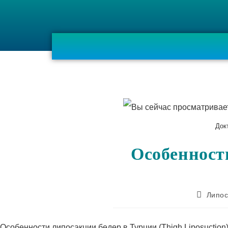
Док
Особенности
Липос
Особенности липосакции бедер в Турции (Thigh Liposucti