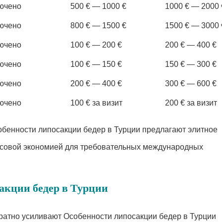
ючено
500 € — 1000 €
1000 € — 2000 
ючено
800 € — 1500 €
1500 € — 3000 
ючено
100 € — 200 €
200 € — 400 €
ючено
100 € — 150 €
150 € — 300 €
ючено
200 € — 400 €
300 € — 600 €
ючено
100 € за визит
200 € за визит
собенности липосакции бедер в Турции предлагают элитное
нсовой экономией для требовательных международных
акции бедер в Турции
атно усиливают Особенности липосакции бедер в Турции