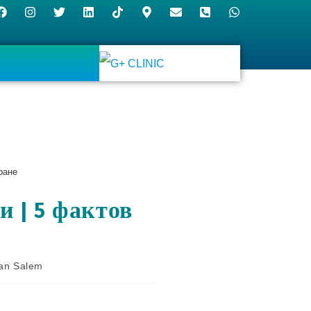
ране
и | 5 фактов
nan Salem