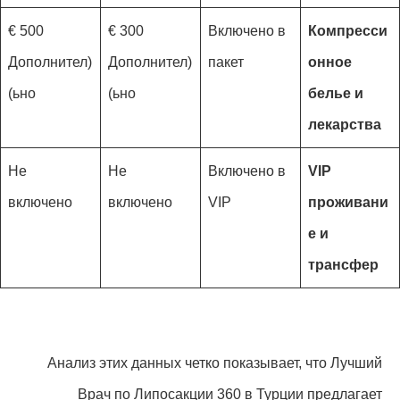
500 €
300 €
Включено в
Компресси
(Дополнител
(Дополнител
пакет
онное
ьно)
ьно)
белье и
лекарства
Не
Не
Включено в
VIP
включено
включено
VIP
проживани
е и
трансфер
Анализ этих данных четко показывает, что Лучший
Врач по Липосакции 360 в Турции предлагает