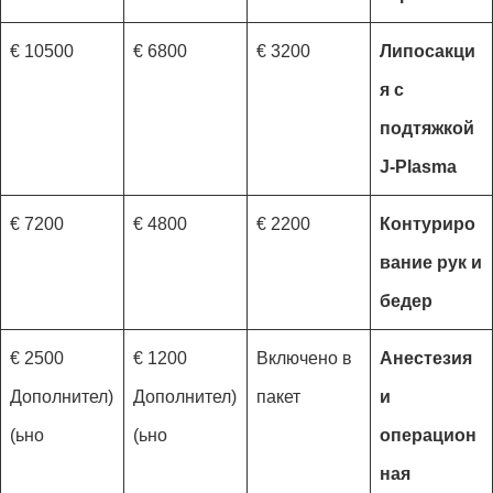
10500 €
6800 €
3200 €
Липосакци
я с
подтяжкой
J-Plasma
7200 €
4800 €
2200 €
Контуриро
вание рук и
бедер
2500 €
1200 €
Включено в
Анестезия
(Дополнител
(Дополнител
пакет
и
ьно)
ьно)
операцион
ная