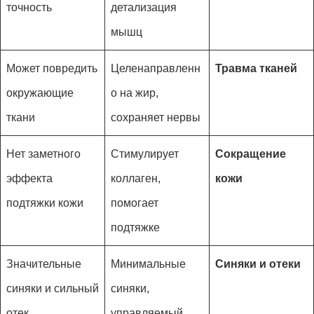
точность
детализация
мышц
Может повредить
Целенаправленн
Травма тканей
окружающие
о на жир,
ткани
сохраняет нервы
Нет заметного
Стимулирует
Сокращение
эффекта
коллаген,
кожи
подтяжки кожи
помогает
подтяжке
Значительные
Минимальные
Синяки и отеки
синяки и сильный
синяки,
отек
управляемый