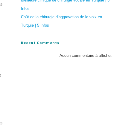
Meilleure clinique de chirurgie vocale en Turquie | 3
26
Infos
Coût de la chirurgie d’aggravation de la voix en
Turquie | 5 Infos
Recent Comments
Aucun commentaire à afficher.
a
a
26