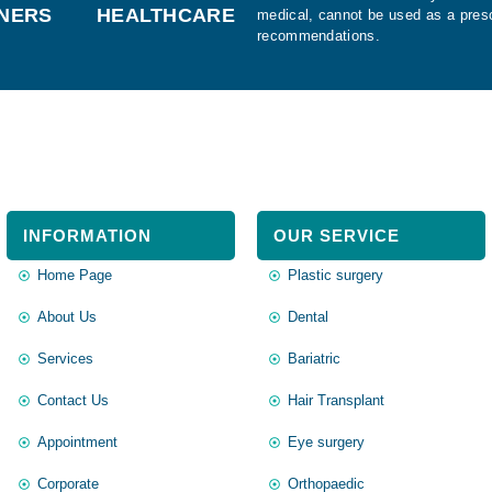
ERS HEALTHCARE
medical, cannot be used as a presc
recommendations.
INFORMATION
OUR SERVICE
Home Page
Plastic surgery
About Us
Dental
Services
Bariatric
Contact Us
Hair Transplant
Appointment
Eye surgery
Corporate
Orthopaedic