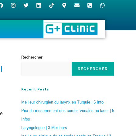
Rechercher
|
RECHERCHER
Recent Posts
Meilleur chirurgien du larynx en Turquie | 5 Info
Prix du resserrement des cordes vocales au laser | 5
ce
Infos
Laryngologue | 3 Meilleurs