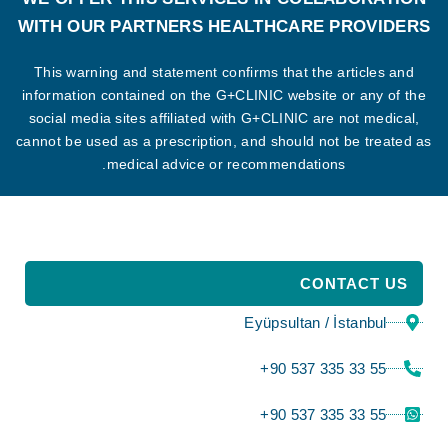
WITH OUR PARTNERS HEALTHCARE PROVIDERS
This warning and statement confirms that the articles and
information contained on the G+CLINIC website or any of the
social media sites affiliated with G+CLINIC are not medical,
cannot be used as a prescription, and should not be treated as
medical advice or recommendations.
CONTACT US
Eyüpsultan / İstanbul
⁦+90 537 335 33 55⁩
⁦+90 537 335 33 55⁩