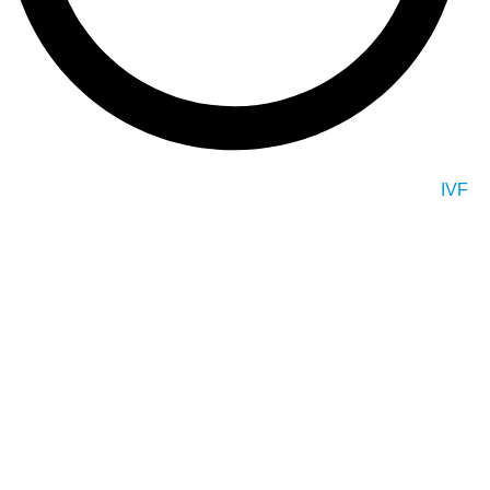
IVF
At G plus Clinic, we specialize in a range of medical services
including plastic surgery, dental treatments, hair
transplantation, and other areas of medicine and health. We are
dedicated to providing high-quality and personalized care to
each and every one of our patients.