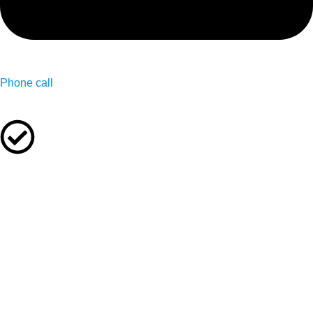
Phone call
We offer this services in collaboration with our partners
healthcare providers
This warning and statement confirms that the articles and
information contained on the G+CLINIC website or any of the