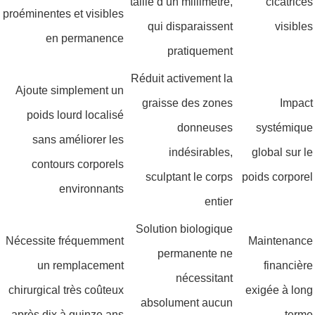
taille d’un millimètre,
cicatrices
proéminentes et visibles
qui disparaissent
visibles
en permanence
pratiquement
Réduit activement la
Ajoute simplement un
graisse des zones
Impact
poids lourd localisé
donneuses
systémique
sans améliorer les
indésirables,
global sur le
contours corporels
sculptant le corps
poids corporel
environnants
entier
Solution biologique
Nécessite fréquemment
Maintenance
permanente ne
un remplacement
financière
nécessitant
chirurgical très coûteux
exigée à long
absolument aucun
après dix à quinze ans
terme