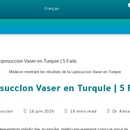
Français
Médecin montrant les résultats de la Liposuccion Vaser en Turquie
succion Vaser en Turquie | 5 
succion
16 juin 2026
18 mins read
Dr. Ken
intervention médicale avancée, méticuleusement conçue pour le