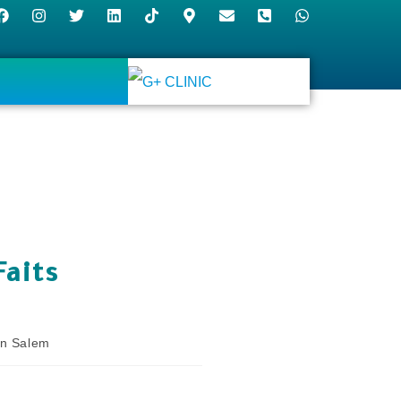
Faits
an Salem