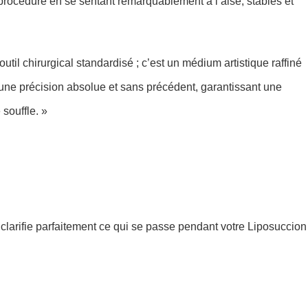
 procédure en se sentant remarquablement à l’aise, stables et
til chirurgical standardisé ; c’est un médium artistique raffiné
une précision absolue et sans précédent, garantissant une
 souffle. »
larifie parfaitement ce qui se passe pendant votre Liposuccion