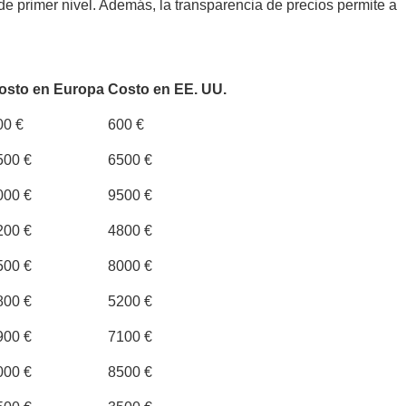
e primer nivel. Además, la transparencia de precios permite a
osto en Europa
Costo en EE. UU.
00 €
600 €
500 €
6500 €
000 €
9500 €
200 €
4800 €
500 €
8000 €
800 €
5200 €
900 €
7100 €
000 €
8500 €