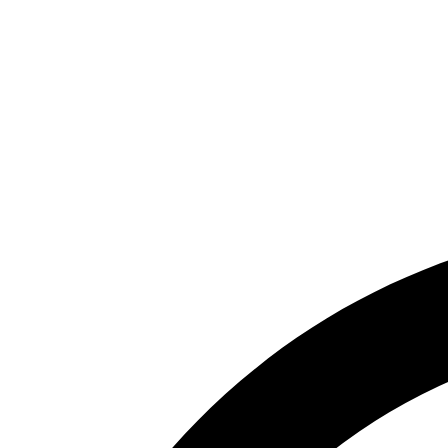
Get a free consultation from a Doctor
Very quick consultation, 5 minutes via